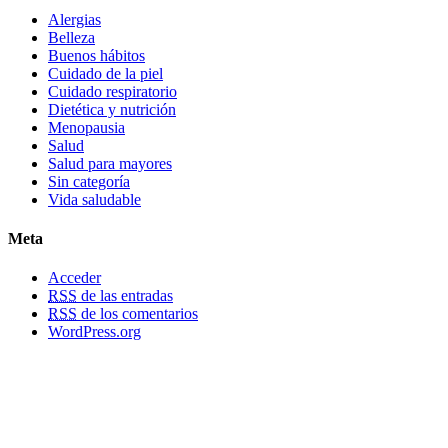
Alergias
Belleza
Buenos hábitos
Cuidado de la piel
Cuidado respiratorio
Dietética y nutrición
Menopausia
Salud
Salud para mayores
Sin categoría
Vida saludable
Meta
Acceder
RSS
de las entradas
RSS
de los comentarios
WordPress.org