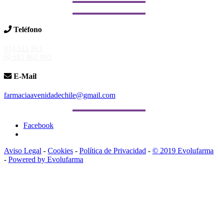
Teléfono
914 911 911
682 862 093
E-Mail
farmaciaavenidadechile@gmail.com
Facebook
Aviso Legal
-
Cookies
-
Política de Privacidad
-
© 2019 Evolufarma
-
Powered by Evolufarma