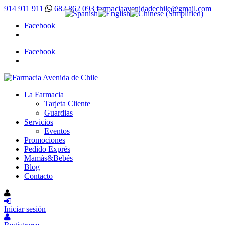
914 911 911
682 862 093
farmaciaavenidadechile@gmail.com
Facebook
Facebook
La Farmacia
Tarjeta Cliente
Guardias
Servicios
Eventos
Promociones
Pedido Exprés
Mamás&Bebés
Blog
Contacto
Iniciar sesión