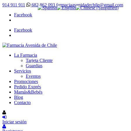
914 911 911
682 862 093
farmaciaavenidadechile@gmail.com
Facebook
Facebook
La Farmacia
Tarjeta Cliente
Guardias
Servicios
Eventos
Promociones
Pedido Exprés
Mamás&Bebés
Blog
Contacto
Iniciar sesión