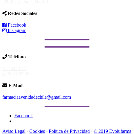
28907 – Getafe, Madrid
Redes Sociales
Facebook
Instagram
Teléfono
914 911 911
682 862 093
E-Mail
farmaciaavenidadechile@gmail.com
Facebook
Aviso Legal
-
Cookies
-
Política de Privacidad
-
© 2019 Evolufarma