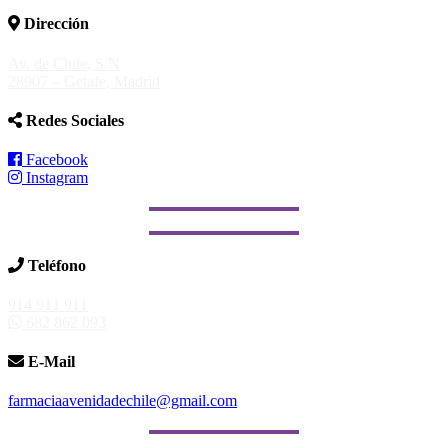
Dirección
Av. de Chile, S/N
28907 – Getafe, Madrid
Redes Sociales
Facebook
Instagram
Teléfono
914 911 911
682 862 093
E-Mail
farmaciaavenidadechile@gmail.com