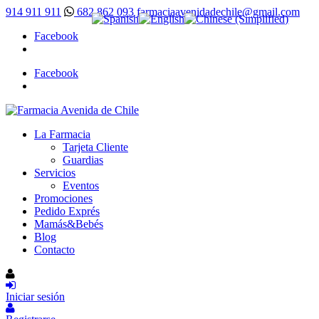
914 911 911
682 862 093
farmaciaavenidadechile@gmail.com
Facebook
Facebook
La Farmacia
Tarjeta Cliente
Guardias
Servicios
Eventos
Promociones
Pedido Exprés
Mamás&Bebés
Blog
Contacto
Iniciar sesión