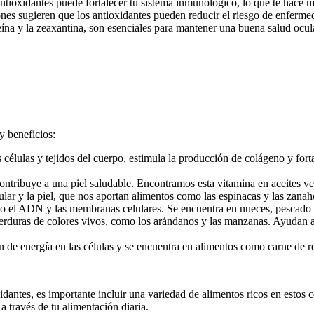
 antioxidantes puede fortalecer tu sistema inmunológico, lo que te hace
iones sugieren que los antioxidantes pueden reducir el riesgo de enferm
teína y la zeaxantina, son esenciales para mantener una buena salud oc
y beneficios:
 células y tejidos del cuerpo, estimula la producción de colágeno y forta
ntribuye a una piel saludable. Encontramos esta vitamina en aceites veg
lar y la piel, que nos aportan alimentos como las espinacas y las zanah
do el ADN y las membranas celulares. Se encuentra en nueces, pescado
verduras de colores vivos, como los arándanos y las manzanas. Ayudan a
ón de energía en las células y se encuentra en alimentos como carne de
dantes, es importante incluir una variedad de alimentos ricos en estos
a través de tu alimentación diaria.