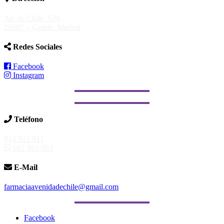
Av. de Chile, S/N
28907 – Getafe, Madrid
Redes Sociales
Facebook
Instagram
Teléfono
914 911 911
682 862 093
E-Mail
farmaciaavenidadechile@gmail.com
Facebook