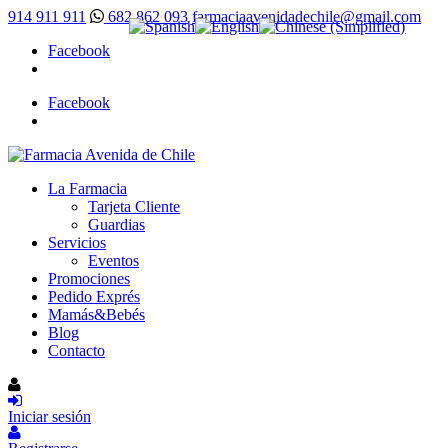
914 911 911
682 862 093
farmaciaavenidadechile@gmail.com
Facebook
Facebook
La Farmacia
Tarjeta Cliente
Guardias
Servicios
Eventos
Promociones
Pedido Exprés
Mamás&Bebés
Blog
Contacto
Iniciar sesión