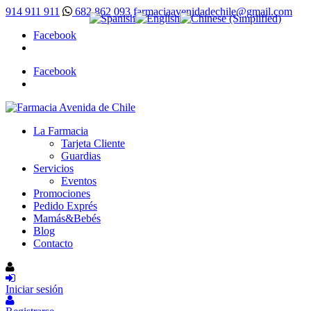
914 911 911
682 862 093
farmaciaavenidadechile@gmail.com
Facebook
Facebook
La Farmacia
Tarjeta Cliente
Guardias
Servicios
Eventos
Promociones
Pedido Exprés
Mamás&Bebés
Blog
Contacto
Iniciar sesión