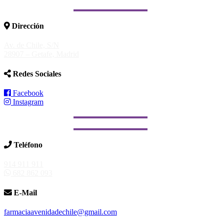
Dirección
Av. de Chile, S/N
28907 – Getafe, Madrid
Redes Sociales
Facebook
Instagram
Teléfono
914 911 911
682 862 093
E-Mail
farmaciaavenidadechile@gmail.com