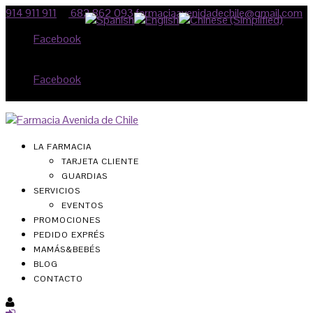
914 911 911
682 862 093
farmaciaavenidadechile@gmail.com
Facebook
Facebook
LA FARMACIA
TARJETA CLIENTE
GUARDIAS
SERVICIOS
EVENTOS
PROMOCIONES
PEDIDO EXPRÉS
MAMÁS&BEBÉS
BLOG
CONTACTO