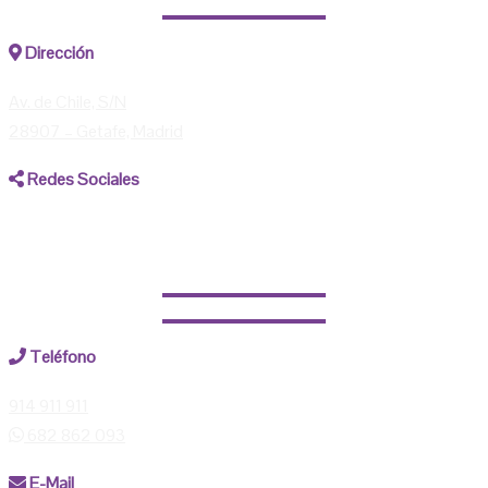
Dirección
Av. de Chile, S/N
28907 – Getafe, Madrid
Redes Sociales
Facebook
Instagram
Teléfono
914 911 911
682 862 093
E-Mail